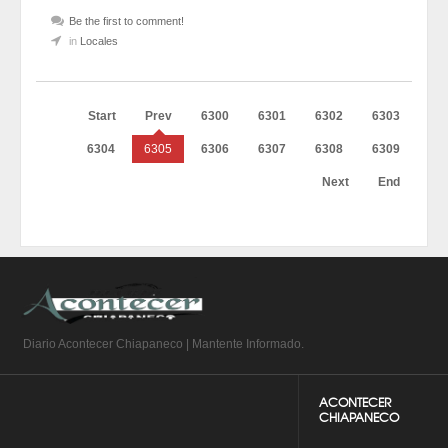
Be the first to comment!
in
Locales
Start
Prev
6300
6301
6302
6303
6304
6305
6306
6307
6308
6309
Next
End
Diario Acontecer Chiapaneco | Mantente Informado.
ACONTECER
CHIAPANECO