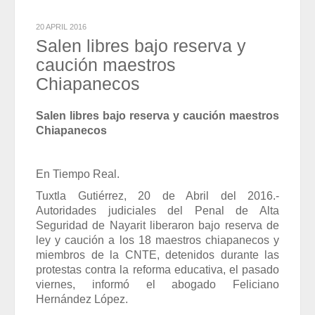
2026-07-31
Eduardo Ramírez impulsa infraestructura educativa y programas
para el bienestar de Huixtla y Frontera Hidalgo
20 APRIL 2016
2026-07-31
Salen libres bajo reserva y
NEI inicia cadena de cambios entre exigencias de
transparencia y más espacios
caución maestros
2026-07-31
NEI inicia cadena de cambios entre exigencias de
Chiapanecos
transparencia y más espacios
2026-07-31
Edmundo Lazos Zuart, nuevo presidente del Club
Salen libres bajo reserva y caución maestros
Rotario Ejecutivo de San Cristóbal
Chiapanecos
2026-07-31
Edmundo Lazos Zuart, nuevo presidente del Club
Rotario Ejecutivo de San Cristóbal
2026-07-31
En Tiempo Real.
Tuxtla Gutiérrez, 20 de Abril del 2016.-
Autoridades judiciales del Penal de Alta
Seguridad de Nayarit liberaron bajo reserva de
ley y caución a los 18 maestros chiapanecos y
miembros de la CNTE, detenidos durante las
protestas contra la reforma educativa, el pasado
viernes, informó el abogado Feliciano
Hernández López.