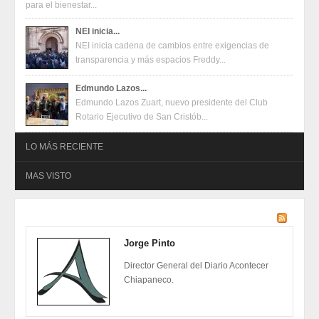
para el bienestar...
NEI inicia...
NEI inicia cadena de cambios entre exigencias de
transparencia y más espacios Freddy...
Edmundo Lazos...
Edmundo Lazos Zuart, nuevo presidente del Club
Rotario Ejecutivo de San Cristób...
LO MÁS RECIENTE
MAS VISTO
Oferta en terminales Mercado Pago
2026-08-04
Oferta en terminales Mercado Pago
2026-08-04
Jorge Pinto
Juventudes de San Cristóbal construyen propuestas para un
festival con enfoque en salud mental, inclusión y talento
Director General del Diario Acontecer
2026-07-31
Juventudes de San Cristóbal construyen propuestas para un
Chiapaneco.
festival con enfoque en salud mental, inclusión y talento
2026-07-31
Eduardo Ramírez impulsa infraestructura educativa y programas
para el bienestar de Huixtla y Frontera Hidalgo