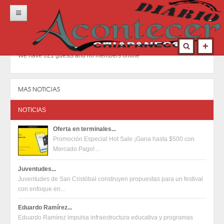
Inicio
Portada
We have 621 guests and no members online
Locales
Municipios
MAS NOTICIAS
Nacional
NOTICIAS
Deportes
Oferta en terminales...
Promoción Especial Hot Sale ¡Gana hasta $500 con
Opinión
Mercado Pago! ...
Contacto
Juventudes...
Juventudes de San Cristóbal construyen propuestas para un festival
con enfoque en...
Eduardo Ramírez...
Eduardo Ramírez impulsa infraestructura educativa y programas