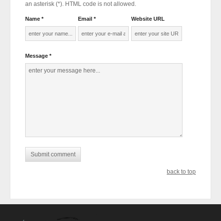
an asterisk (*). HTML code is not allowed.
Name *
Email *
Website URL
Message *
back to top