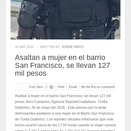
30 MAY 2026
WRITTEN BY
JORGE PINTO
Asaltan a mujer en el barrio
San Francisco, se llevan 127
mil pesos
Font Size
Print
Email
Be the first to comment!
Asaltan a mujer en el barrio San Francisco, se llevan 127 mil
pesos Jairo Camacho, Agencia ReporteCiudadano. Tuxtla
Gutiérrez, 30 de mayo del 2026.- Este viernes por la tarde
delincuentes asaltaron a una mujer en el Barrio San Francisco
de Tuxtla Gutiérrez. Los reportes oficiales informaron que este
hecho ocurrió cerca de las 17:00 horas cuando la mujer camina
sobre la Calle Central entre 9a y 10a Sur. De manera repentina