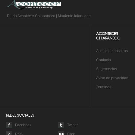
Diario Acontecer Chiapaneco | Mantente Informado.
ACONTECER
CHIAPANECO
A
cerca de nosotros
Co
ntacto
Su
gerencias
Aviso de privacidad
Te
rminos
REDES SOCIALES
Facebook
Twitter
RSS
Flick