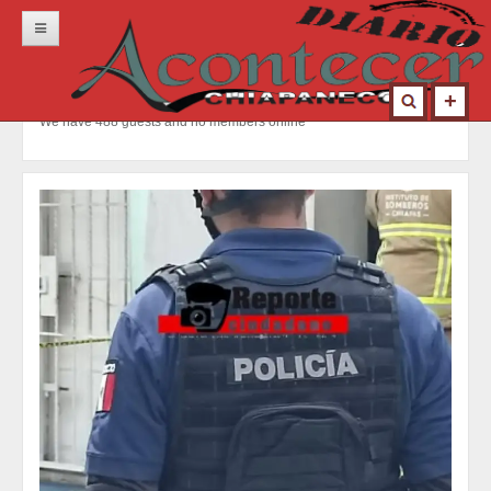
Inicio
Portada
We have 488 guests and no members online
Locales
Municipios
Nacional
Deportes
Opinión
Contacto