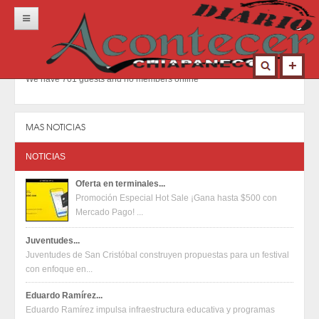
Inicio
Portada
We have 701 guests and no members online
Locales
Municipios
MAS NOTICIAS
Nacional
NOTICIAS
Deportes
Oferta en terminales...
Promoción Especial Hot Sale ¡Gana hasta $500 con
Opinión
Mercado Pago! ...
Contacto
Juventudes...
Juventudes de San Cristóbal construyen propuestas para un festival
con enfoque en...
Eduardo Ramírez...
Eduardo Ramírez impulsa infraestructura educativa y programas