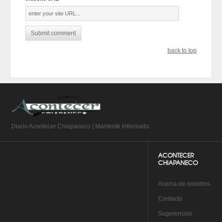
back to top
Diario Acontecer Chiapaneco | Mantente Informado.
ACONTECER
CHIAPANECO
A
cerca de nosotros
Co
ntacto
Su
gerencias