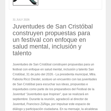
2026-07-31
Eduardo Ramírez impulsa infraestructura educativa y programas
para el bienestar de Huixtla y Frontera Hidalgo
2026-07-31
Eduardo Ramírez impulsa infraestructura educativa y programas
para el bienestar de Huixtla y Frontera Hidalgo
31 JULY 2026
2026-07-31
Juventudes de San Cristóbal
NEI inicia cadena de cambios entre exigencias de
transparencia y más espacios
construyen propuestas para
2026-07-31
NEI inicia cadena de cambios entre exigencias de
un festival con enfoque en
transparencia y más espacios
2026-07-31
salud mental, inclusión y
talento
Edmundo Lazos Zuart, nuevo presidente del Club
Rotario Ejecutivo de San Cristóbal
Juventudes de San Cristóbal construyen propuestas para un
2026-07-31
Edmundo Lazos Zuart, nuevo presidente del Club
festival con enfoque en salud mental, inclusión y talento San
Rotario Ejecutivo de San Cristóbal
Cristóbal, 31 de julio del 2026.- La presidenta municipal, Mtra.
2026-07-31
Fabiola Ricci Diestel, sostuvo un encuentro con las juventudes
de San Cristóbal para escuchar sus ideas, propuestas e
inquietudes como parte de los preparativos del Festival de la
Juventud “Juventudes que Inspiran”, que se realizará en
septiembre. Durante la reunión, agradeció al director de
Juventud, Francisco Zúñiga, por impulsar este espacio de
diálogo y participación ciudadana. En su mensaje, la alcaldesa