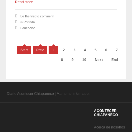
Read more...
Be the first to comment!
in
Portada
Educación
Start
Prev
1
2
3
4
5
6
7
8
9
10
Next
End
Diario Acontecer Chiapaneco | Mantente Informado.
ACONTECER
CHIAPANECO
A
cerca de nosotros