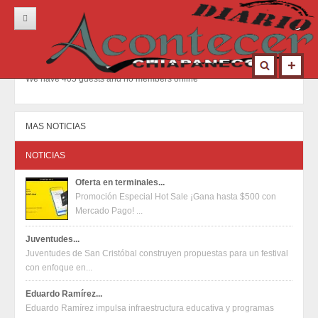
Inicio
Portada
We have 405 guests and no members online
Locales
Municipios
MAS NOTICIAS
Nacional
NOTICIAS
Deportes
Oferta en terminales...
Promoción Especial Hot Sale ¡Gana hasta $500 con
Opinión
Mercado Pago! ...
Contacto
Juventudes...
Juventudes de San Cristóbal construyen propuestas para un festival
con enfoque en...
Eduardo Ramírez...
Eduardo Ramírez impulsa infraestructura educativa y programas