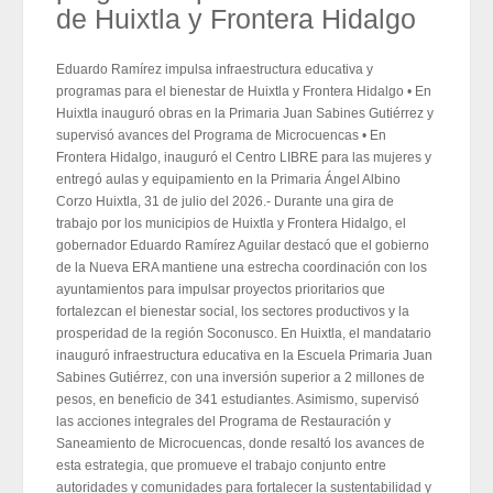
de Huixtla y Frontera Hidalgo
Eduardo Ramírez impulsa infraestructura educativa y
programas para el bienestar de Huixtla y Frontera Hidalgo • En
Huixtla inauguró obras en la Primaria Juan Sabines Gutiérrez y
supervisó avances del Programa de Microcuencas • En
Frontera Hidalgo, inauguró el Centro LIBRE para las mujeres y
entregó aulas y equipamiento en la Primaria Ángel Albino
Corzo Huixtla, 31 de julio del 2026.- Durante una gira de
trabajo por los municipios de Huixtla y Frontera Hidalgo, el
gobernador Eduardo Ramírez Aguilar destacó que el gobierno
de la Nueva ERA mantiene una estrecha coordinación con los
ayuntamientos para impulsar proyectos prioritarios que
fortalezcan el bienestar social, los sectores productivos y la
prosperidad de la región Soconusco. En Huixtla, el mandatario
inauguró infraestructura educativa en la Escuela Primaria Juan
Sabines Gutiérrez, con una inversión superior a 2 millones de
pesos, en beneficio de 341 estudiantes. Asimismo, supervisó
las acciones integrales del Programa de Restauración y
Saneamiento de Microcuencas, donde resaltó los avances de
esta estrategia, que promueve el trabajo conjunto entre
autoridades y comunidades para fortalecer la sustentabilidad y