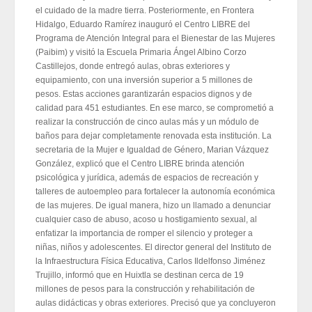
el cuidado de la madre tierra. Posteriormente, en Frontera
Hidalgo, Eduardo Ramírez inauguró el Centro LIBRE del
Programa de Atención Integral para el Bienestar de las Mujeres
(Paibim) y visitó la Escuela Primaria Ángel Albino Corzo
Castillejos, donde entregó aulas, obras exteriores y
equipamiento, con una inversión superior a 5 millones de
pesos. Estas acciones garantizarán espacios dignos y de
calidad para 451 estudiantes. En ese marco, se comprometió a
realizar la construcción de cinco aulas más y un módulo de
baños para dejar completamente renovada esta institución. La
secretaria de la Mujer e Igualdad de Género, Marian Vázquez
González, explicó que el Centro LIBRE brinda atención
psicológica y jurídica, además de espacios de recreación y
talleres de autoempleo para fortalecer la autonomía económica
de las mujeres. De igual manera, hizo un llamado a denunciar
cualquier caso de abuso, acoso u hostigamiento sexual, al
enfatizar la importancia de romper el silencio y proteger a
niñas, niños y adolescentes. El director general del Instituto de
la Infraestructura Física Educativa, Carlos Ildelfonso Jiménez
Trujillo, informó que en Huixtla se destinan cerca de 19
millones de pesos para la construcción y rehabilitación de
aulas didácticas y obras exteriores. Precisó que ya concluyeron