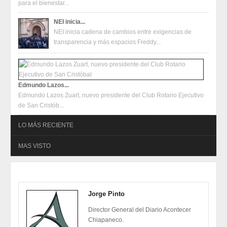
para el bienestar...
NEI inicia...
NEI inicia cadena de cambios entre exigencias de
transparencia y más espacios Freddy...
Edmundo Lazos...
Edmundo Lazos Zuart, nuevo presidente del Club Rotario Ejecutivo
de San Cristób...
LO MÁS RECIENTE
MAS VISTO
Oferta en terminales Mercado Pago
2026-08-04
Oferta en terminales Mercado Pago
2026-08-04
Jorge Pinto
Juventudes de San Cristóbal construyen propuestas para un
festival con enfoque en salud mental, inclusión y talento
Director General del Diario Acontecer
2026-07-31
Juventudes de San Cristóbal construyen propuestas para un
Chiapaneco.
festival con enfoque en salud mental, inclusión y talento