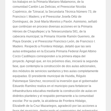
los trabajos en la Primaria Mariano Matamoros, de la
comunidad Cantón Las Delicias; el Preescolar Nicolás
Copérnico, de Tzinacal; la Secundaria Técnica Número 73, de
Francisco I. Madero; y el Preescolar Josefa Ortiz de
Domínguez, de José María Morelos y Pavón. Asimismo, señaló
que continúan en proceso diversas acciones en la Primaria
Héroes de Chapultepec y la Telesecundaria 581, de la
cabecera municipal; la Primaria Vicente Ramón Guerrero, de
Playa Grande; y el Preescolar Francisco León, de Francisco I.
Madero. Respecto a Frontera Hidalgo, detalló que las seis
aulas entregadas en la Escuela Primaria Federal Ángel Albino
Corzo Castillejos corresponden a la primera etapa del
proyecto. Agregó que, en los próximos días, iniciará la segunda
fase, que contempla la construcción de dos aulas adicionales,
dos módulos de servicios sanitarios y tres aulas completamente
equipadas. El presidente municipal de Huixtla, Régulo
Palomeque Sánchez, reconoció la inversión que el gobernador
Eduardo Ramírez realiza en el municipio para fortalecer la
infraestructura educativa mediante la construcción de aulas en
distintos planteles y el respaldo permanente a la comunidad
escolar. Por su parte, la alcaldesa de Frontera Hidalgo,
Elizabeth de la Cruz Mazariegos, agradeció por las acciones a
favor del municipio, destacando el compromiso del gobernador