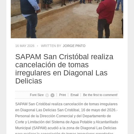
2026-07-31
Eduardo Ramírez impulsa infraestructura educativa y programas
para el bienestar de Huixtla y Frontera Hidalgo
2026-07-31
NEI inicia cadena de cambios entre exigencias de
transparencia y más espacios
2026-07-31
NEI inicia cadena de cambios entre exigencias de
transparencia y más espacios
2026-07-31
16 MAY 2026
WRITTEN BY
JORGE PINTO
Edmundo Lazos Zuart, nuevo presidente del Club
Rotario Ejecutivo de San Cristóbal
SAPAM San Cristóbal realiza
2026-07-31
Edmundo Lazos Zuart, nuevo presidente del Club
cancelación de tomas
Rotario Ejecutivo de San Cristóbal
2026-07-31
irregulares en Diagonal Las
Delicias
Font Size
Print
Email
Be the first to comment!
SAPAM San Cristóbal realiza cancelación de tomas irregulares
en Diagonal Las Delicias San Cristóbal, 16 de mayo del 2026.-
Personal de la Dirección Comercial y del Departamento de
Corte y Limitación del Sistema de Agua Potable y Alcantarillado
Municipal (SAPAM) acudió a la zona de Diagonal Las Delicias