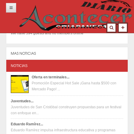
Inicio
Portada
We have 594 guests and no members online
Locales
Municipios
MAS NOTICIAS
Nacional
NOTICIAS
Deportes
Oferta en terminales...
Promoción Especial Hot Sale ¡Gana hasta $500 con
Opinión
Mercado Pago! ...
Contacto
Juventudes...
Juventudes de San Cristóbal construyen propuestas para un festival
con enfoque en...
Eduardo Ramírez...
Eduardo Ramírez impulsa infraestructura educativa y programas