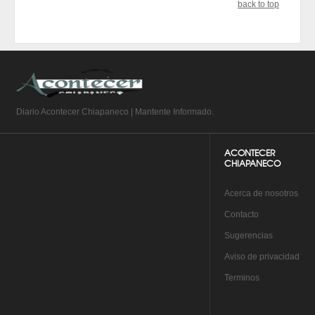
back to top
Diario Acontecer Chiapaneco | Mantente Informado.
ACONTECER
CHIAPANECO
A
cerca de nosotros
Co
ntacto
Su
gerencias
Aviso de privacidad
Te
rminos