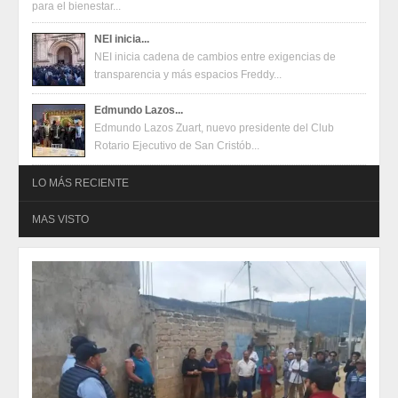
para el bienestar...
NEI inicia...
NEI inicia cadena de cambios entre exigencias de
transparencia y más espacios Freddy...
Edmundo Lazos...
Edmundo Lazos Zuart, nuevo presidente del Club
Rotario Ejecutivo de San Cristób...
LO MÁS RECIENTE
MAS VISTO
Oferta en terminales Mercado Pago
2026-08-04
Oferta en terminales Mercado Pago
2026-08-04
Juventudes de San Cristóbal construyen propuestas para un
festival con enfoque en salud mental, inclusión y talento
2026-07-31
Juventudes de San Cristóbal construyen propuestas para un
festival con enfoque en salud mental, inclusión y talento
2026-07-31
Eduardo Ramírez impulsa infraestructura educativa y programas
para el bienestar de Huixtla y Frontera Hidalgo