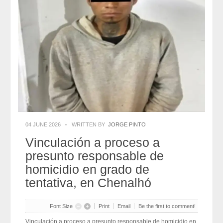
2026-07-31
Eduardo Ramírez impulsa infraestructura educativa y programas
para el bienestar de Huixtla y Frontera Hidalgo
2026-07-31
NEI inicia cadena de cambios entre exigencias de
transparencia y más espacios
2026-07-31
NEI inicia cadena de cambios entre exigencias de
transparencia y más espacios
2026-07-31
Edmundo Lazos Zuart, nuevo presidente del Club
Rotario Ejecutivo de San Cristóbal
2026-07-31
Edmundo Lazos Zuart, nuevo presidente del Club
Rotario Ejecutivo de San Cristóbal
2026-07-31
04 JUNE 2026
WRITTEN BY
JORGE PINTO
Vinculación a proceso a
presunto responsable de
homicidio en grado de
tentativa, en Chenalhó
Font Size
Print
Email
Be the first to comment!
Vinculación a proceso a presunto responsable de homicidio en