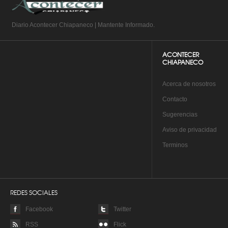
Diario Acontecer Chiapaneco | Mantente Informado.
ACONTECER
CHIAPANECO
A
cerca de nosotros
Co
ntacto
Su
gerencias
Aviso de privacidad
Te
rminos
REDES SOCIALES
Facebook
Twitter
RSS
Flick