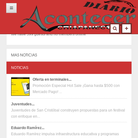
Inicio
Portada
We have 599 guests and no members online
Locales
Municipios
MAS NOTICIAS
Nacional
NOTICIAS
Deportes
Oferta en terminales...
Promoción Especial Hot Sale ¡Gana hasta $500 con
Opinión
Mercado Pago! ...
Contacto
Juventudes...
Juventudes de San Cristóbal construyen propuestas para un festival
con enfoque en...
Eduardo Ramírez...
Eduardo Ramírez impulsa infraestructura educativa y programas