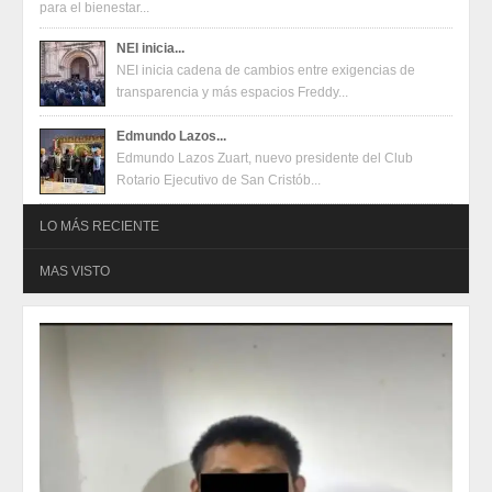
para el bienestar...
NEI inicia...
NEI inicia cadena de cambios entre exigencias de
transparencia y más espacios Freddy...
Edmundo Lazos...
Edmundo Lazos Zuart, nuevo presidente del Club
Rotario Ejecutivo de San Cristób...
LO MÁS RECIENTE
MAS VISTO
Oferta en terminales Mercado Pago
2026-08-04
Oferta en terminales Mercado Pago
2026-08-04
Juventudes de San Cristóbal construyen propuestas para un
festival con enfoque en salud mental, inclusión y talento
2026-07-31
Juventudes de San Cristóbal construyen propuestas para un
festival con enfoque en salud mental, inclusión y talento
2026-07-31
Eduardo Ramírez impulsa infraestructura educativa y programas
para el bienestar de Huixtla y Frontera Hidalgo