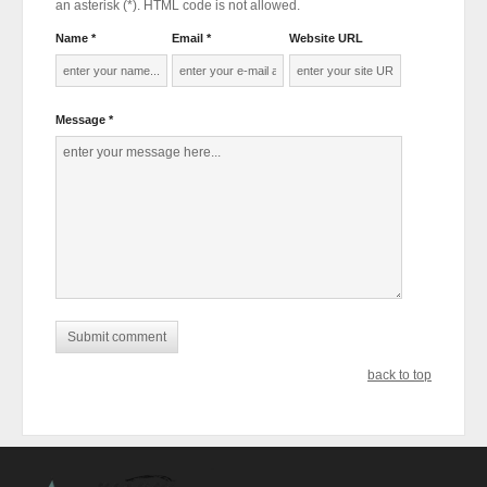
an asterisk (*). HTML code is not allowed.
Name *
Email *
Website URL
Message *
back to top