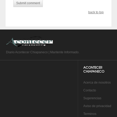
back to top
Diario Acontecer Chiapaneco | Mantente Informado.
ACONTECER
CHIAPANECO
A
cerca de nosotros
Co
ntacto
Su
gerencias
Aviso de privacidad
Te
rminos