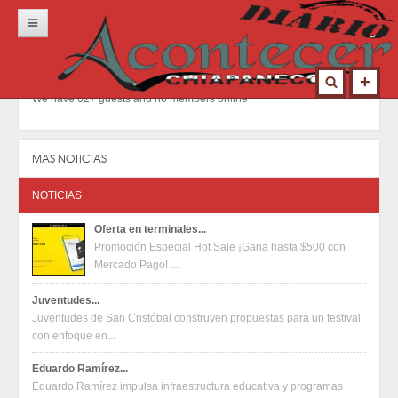
Inicio
Portada
We have 627 guests and no members online
Locales
Municipios
MAS NOTICIAS
Nacional
NOTICIAS
Deportes
Oferta en terminales...
Promoción Especial Hot Sale ¡Gana hasta $500 con
Opinión
Mercado Pago! ...
Contacto
Juventudes...
Juventudes de San Cristóbal construyen propuestas para un festival
con enfoque en...
Eduardo Ramírez...
Eduardo Ramírez impulsa infraestructura educativa y programas