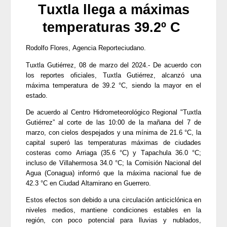
Tuxtla llega a máximas
2026-07-31
Eduardo Ramírez impulsa infraestructura educativa y programas
para el bienestar de Huixtla y Frontera Hidalgo
temperaturas 39.2º C
2026-07-31
NEI inicia cadena de cambios entre exigencias de
transparencia y más espacios
Rodolfo Flores, Agencia Reporteciudano.
2026-07-31
NEI inicia cadena de cambios entre exigencias de
transparencia y más espacios
Tuxtla Gutiérrez, 08 de marzo del 2024.- De acuerdo con
2026-07-31
los reportes oficiales, Tuxtla Gutiérrez, alcanzó una
Edmundo Lazos Zuart, nuevo presidente del Club
máxima temperatura de 39.2 °C, siendo la mayor en el
Rotario Ejecutivo de San Cristóbal
estado.
2026-07-31
Edmundo Lazos Zuart, nuevo presidente del Club
Rotario Ejecutivo de San Cristóbal
De acuerdo al Centro
Hidrometeorológico
Regional "Tuxtla
2026-07-31
Gutiérrez” al corte de las 10:00 de la mañana del 7 de
marzo, con cielos despejados y una mínima de 21.6 °C, la
capital superó las temperaturas máximas de ciudades
costeras como Arriaga (35.6 °C) y Tapachula 36.0 °C;
incluso de Villahermosa 34.0 °C; la Comisión Nacional del
Agua (Conagua) informó que la máxima nacional fue de
42.3 °C en Ciudad Altamirano en Guerrero.
Estos efectos son debido a una circulación anticiclónica en
niveles medios, mantiene condiciones estables en la
región, con poco potencial para lluvias y nublados,