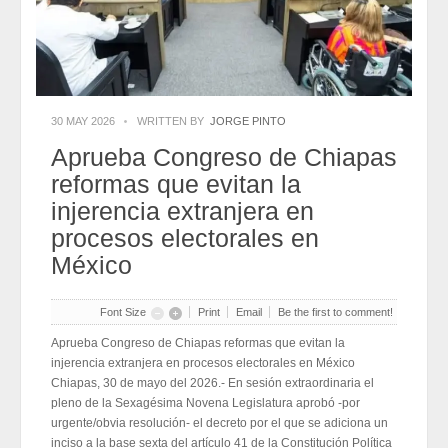
2026-07-31
Eduardo Ramírez impulsa infraestructura educativa y programas
para el bienestar de Huixtla y Frontera Hidalgo
2026-07-31
NEI inicia cadena de cambios entre exigencias de
transparencia y más espacios
2026-07-31
NEI inicia cadena de cambios entre exigencias de
transparencia y más espacios
30 MAY 2026
WRITTEN BY
JORGE PINTO
2026-07-31
Aprueba Congreso de Chiapas
Edmundo Lazos Zuart, nuevo presidente del Club
Rotario Ejecutivo de San Cristóbal
reformas que evitan la
2026-07-31
Edmundo Lazos Zuart, nuevo presidente del Club
injerencia extranjera en
Rotario Ejecutivo de San Cristóbal
procesos electorales en
2026-07-31
México
Font Size
Print
Email
Be the first to comment!
Aprueba Congreso de Chiapas reformas que evitan la
injerencia extranjera en procesos electorales en México
Chiapas, 30 de mayo del 2026.- En sesión extraordinaria el
pleno de la Sexagésima Novena Legislatura aprobó -por
urgente/obvia resolución- el decreto por el que se adiciona un
inciso a la base sexta del artículo 41 de la Constitución Política