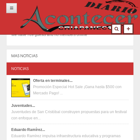
Inicio
Portada
We have 789 guests and no members online
Locales
Municipios
MAS NOTICIAS
Nacional
NOTICIAS
Deportes
Oferta en terminales...
Promoción Especial Hot Sale ¡Gana hasta $500 con
Opinión
Mercado Pago! ...
Contacto
Juventudes...
Juventudes de San Cristóbal construyen propuestas para un festival
con enfoque en...
Eduardo Ramírez...
Eduardo Ramírez impulsa infraestructura educativa y programas