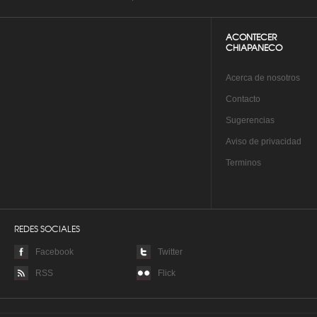
ACONTECER
CHIAPANECO
A
cerca de nosotros
Co
ntacto
Su
gerencias
Aviso de privacidad
Te
rminos
REDES SOCIALES
Facebook
Twitter
RSS
Flick