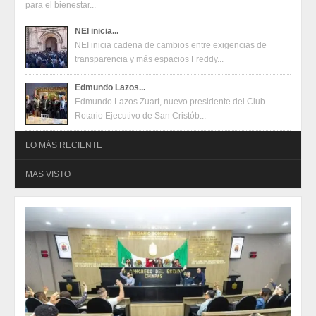
para el bienestar...
NEI inicia...
NEI inicia cadena de cambios entre exigencias de
transparencia y más espacios Freddy...
Edmundo Lazos...
Edmundo Lazos Zuart, nuevo presidente del Club
Rotario Ejecutivo de San Cristób...
LO MÁS RECIENTE
MAS VISTO
Oferta en terminales Mercado Pago
2026-08-04
Oferta en terminales Mercado Pago
2026-08-04
Juventudes de San Cristóbal construyen propuestas para un
festival con enfoque en salud mental, inclusión y talento
2026-07-31
Juventudes de San Cristóbal construyen propuestas para un
festival con enfoque en salud mental, inclusión y talento
2026-07-31
Eduardo Ramírez impulsa infraestructura educativa y programas
para el bienestar de Huixtla y Frontera Hidalgo