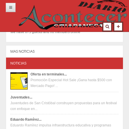
Inicio
Portada
We have 675 guests and no members online
Locales
Municipios
MAS NOTICIAS
Nacional
NOTICIAS
Deportes
Oferta en terminales...
Promoción Especial Hot Sale ¡Gana hasta $500 con
Opinión
Mercado Pago! ...
Contacto
Juventudes...
Juventudes de San Cristóbal construyen propuestas para un festival
con enfoque en...
Eduardo Ramírez...
Eduardo Ramírez impulsa infraestructura educativa y programas