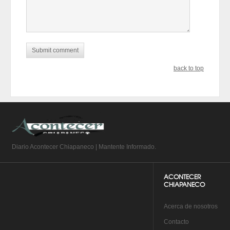
back to top
Diario Acontecer Chiapaneco | Mantente Informado.
ACONTECER
CHIAPANECO
A
cerca de nosotros
Co
ntacto