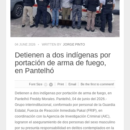
2026-07-31
Eduardo Ramírez impulsa infraestructura educativa y programas
para el bienestar de Huixtla y Frontera Hidalgo
2026-07-31
NEI inicia cadena de cambios entre exigencias de
transparencia y más espacios
2026-07-31
NEI inicia cadena de cambios entre exigencias de
transparencia y más espacios
2026-07-31
04 JUNE 2026
WRITTEN BY
JORGE PINTO
Edmundo Lazos Zuart, nuevo presidente del Club
Rotario Ejecutivo de San Cristóbal
Detienen a dos indígenas por
2026-07-31
Edmundo Lazos Zuart, nuevo presidente del Club
portación de arma de fuego,
Rotario Ejecutivo de San Cristóbal
2026-07-31
en Pantelhó
Font Size
Print
Email
Be the first to comment!
Detienen a dos indígenas por portación de arma de fuego, en
Pantelhó Freddy Morales. Pantelhó, 04 de junio del 2026.-
Grupo interinstitucional, conformado por personal de la Guardia
Estatal, Fuerza de Reacción Inmediata Pakal (FRIP), en
coordinación con la Agencia de Investigación Criminal (AIC),
lograron el aseguramiento de dos personas del sexo masculino
por su presunta responsabilidad en delitos contemplados en la