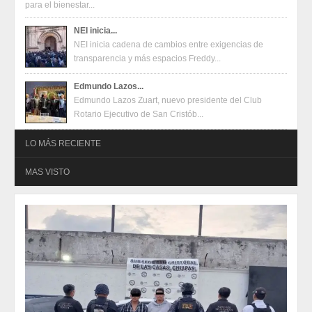
para el bienestar...
NEI inicia...
NEI inicia cadena de cambios entre exigencias de
transparencia y más espacios Freddy...
Edmundo Lazos...
Edmundo Lazos Zuart, nuevo presidente del Club
Rotario Ejecutivo de San Cristób...
LO MÁS RECIENTE
MAS VISTO
Oferta en terminales Mercado Pago
2026-08-04
Oferta en terminales Mercado Pago
2026-08-04
Juventudes de San Cristóbal construyen propuestas para un
festival con enfoque en salud mental, inclusión y talento
2026-07-31
Juventudes de San Cristóbal construyen propuestas para un
festival con enfoque en salud mental, inclusión y talento
2026-07-31
Eduardo Ramírez impulsa infraestructura educativa y programas
para el bienestar de Huixtla y Frontera Hidalgo